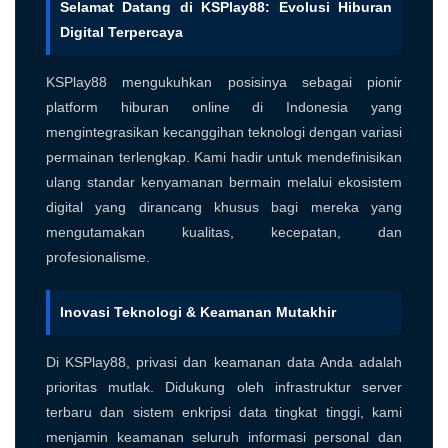
Selamat Datang di KSPlay88: Evolusi Hiburan
Digital Terpercaya
KSPlay88 mengukuhkan posisinya sebagai pionir
platform hiburan online di Indonesia yang
mengintegrasikan kecanggihan teknologi dengan variasi
permainan terlengkap. Kami hadir untuk mendefinisikan
ulang standar kenyamanan bermain melalui ekosistem
digital yang dirancang khusus bagi mereka yang
mengutamakan kualitas, kecepatan, dan
profesionalisme.
Inovasi Teknologi & Keamanan Mutakhir
Di KSPlay88, privasi dan keamanan data Anda adalah
prioritas mutlak. Didukung oleh infrastruktur server
terbaru dan sistem enkripsi data tingkat tinggi, kami
menjamin keamanan seluruh informasi personal dan