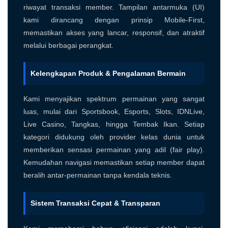
riwayat transaksi member. Tampilan antarmuka (UI)
kami dirancang dengan prinsip Mobile-First,
memastikan akses yang lancar, responsif, dan atraktif
melalui berbagai perangkat.
Kelengkapan Produk & Pengalaman Bermain
Kami menyajikan spektrum permainan yang sangat
luas, mulai dari Sportsbook, Esports, Slots, IDNLive,
Live Casino, Tangkas, hingga Tembak Ikan. Setiap
kategori didukung oleh provider kelas dunia untuk
memberikan sensasi permainan yang adil (fair play).
Kemudahan navigasi memastikan setiap member dapat
beralih antar-permainan tanpa kendala teknis.
Sistem Transaksi Cepat & Transparan